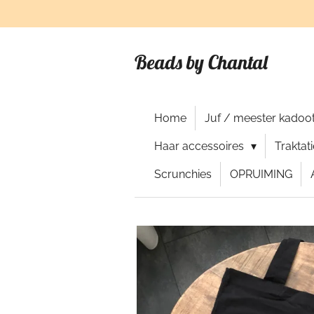
Ga
direct
naar
Beads by Chantal
de
hoofdinhoud
Home
Juf / meester kadoot
Haar accessoires
Traktat
Scrunchies
OPRUIMING