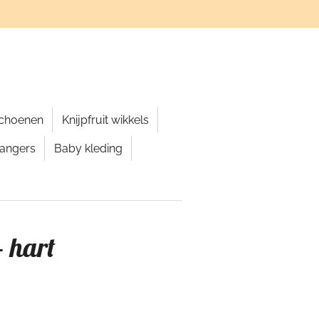
schoenen
Knijpfruit wikkels
hangers
Baby kleding
- hart