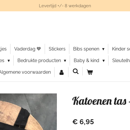
Levertijd +/- 8 werkdagen
jes
Vaderdag 💙
Stickers
Bibs spenen
Kinder 
ies
Bedrukte producten
Baby & kind
Sleutel
Algemene voorwaarden
Katoenen tas 
€ 6,95