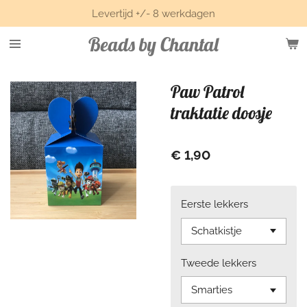
Levertijd +/- 8 werkdagen
Ga
direct
Beads by Chantal
naar
de
hoofdinhoud
Paw Patrol
traktatie doosje
€ 1,90
Eerste lekkers
Tweede lekkers