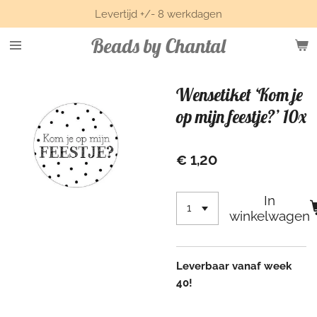
Levertijd +/- 8 werkdagen
Ga
direct
Beads by Chantal
naar
de
hoofdinhoud
Wensetiket ‘Kom je
op mijn feestje?’ 10x
€ 1,20
In
winkelwagen
Leverbaar vanaf week
40!