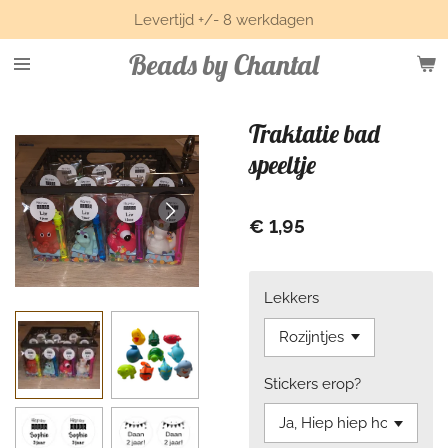
Levertijd +/- 8 werkdagen
Ga
direct
Beads by Chantal
naar
de
hoofdinhoud
Traktatie bad
speeltje
€ 1,95
Lekkers
Stickers erop?