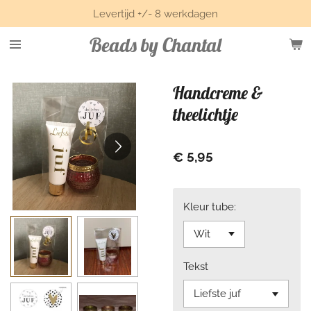
Levertijd +/- 8 werkdagen
Ga
direct
Beads by Chantal
naar
de
hoofdinhoud
Handcreme &
theelichtje
€ 5,95
Kleur tube:
Tekst