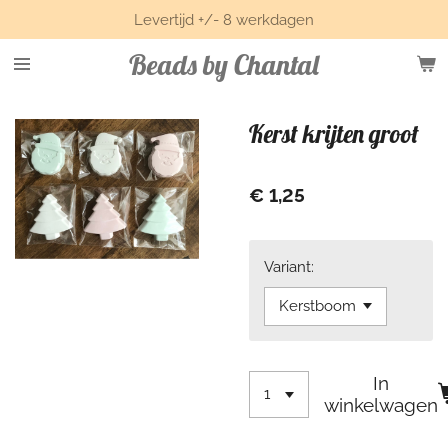
Levertijd +/- 8 werkdagen
Ga
direct
Beads by Chantal
naar
de
hoofdinhoud
Kerst krijten groot
€ 1,25
Variant:
In
winkelwagen