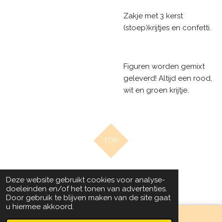
Zakje met 3 kerst
(stoep)krijtjes en confetti.
Figuren worden gemixt
geleverd! Altijd een rood,
wit en groen krijtje.
TOP
© 2020 - 2022 Beads by Chantal
Deze website gebruikt cookies voor analyse-
Powered by
JouwWeb
doeleinden en/of het tonen van advertenties.
Door gebruik te blijven maken van de site gaat
u hiermee akkoord.