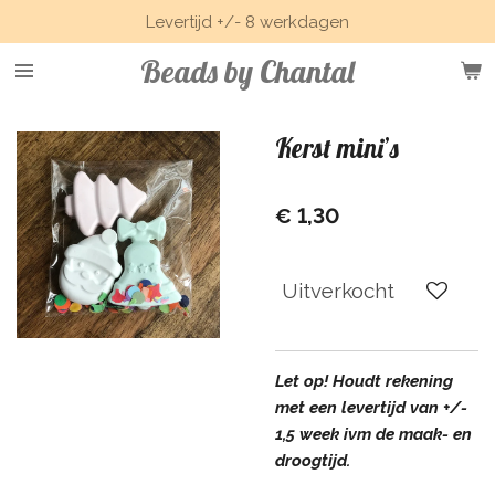
Levertijd +/- 8 werkdagen
Ga
direct
Beads by Chantal
naar
de
hoofdinhoud
Kerst mini’s
€ 1,30
Uitverkocht
Let op! Houdt rekening
met een levertijd van +/-
1,5 week ivm de maak- en
droogtijd.