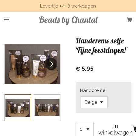
Levertijd +/- 8 werkdagen
Ga
direct
Beads by Chantal
naar
de
hoofdinhoud
Handcreme setje
‘Fijne feestdagen!’
€ 5,95
Handcreme:
In
winkelwagen