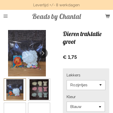
Levertijd +/- 8 werkdagen
Ga
direct
Beads by Chantal
naar
de
hoofdinhoud
Dieren traktatie
groot
€ 1,75
Lekkers
Kleur