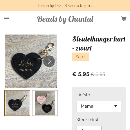
Levertijd +/- 8 werkdagen
Ga
direct
Beads by Chantal
naar
de
hoofdinhoud
Sleutelhanger hart
- zwart
Sale!
€ 5,95
€ 6,95
Liefste..
Kleur tekst: