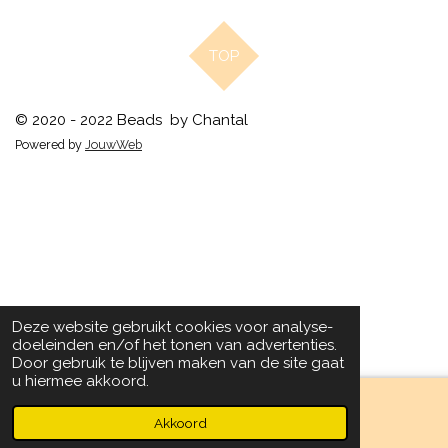
TOP
© 2020 - 2022 Beads by Chantal
Powered by
JouwWeb
Deze website gebruikt cookies voor analyse-
doeleinden en/of het tonen van advertenties.
Door gebruik te blijven maken van de site gaat
u hiermee akkoord.
Akkoord
Facebook