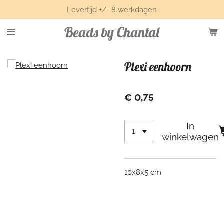
Levertijd +/- 8 werkdagen
Ga
direct
Beads by Chantal
naar
de
hoofdinhoud
Plexi eenhoorn
€ 0,75
In
winkelwagen
10x8x5 cm